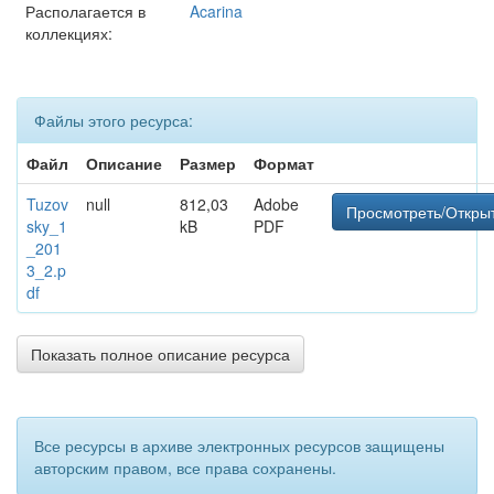
Располагается в
Acarina
коллекциях:
Файлы этого ресурса:
Файл
Описание
Размер
Формат
Tuzov
null
812,03
Adobe
Просмотреть/Откры
sky_1
kB
PDF
_201
3_2.p
df
Показать полное описание ресурса
Все ресурсы в архиве электронных ресурсов защищены
авторским правом, все права сохранены.