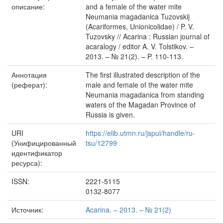
описание:
and a female of the water mite
Neumania magadanica Tuzovskij
(Acariformes, Unionicolidae) / P. V.
Tuzovsky // Acarina : Russian journal of
acaralogy / editor A. V. Tolstikov. –
2013. – № 21(2). – P. 110-113.
Аннотация
The first illustrated description of the
(реферат):
male and female of the water mite
Neumania magadanica from standing
waters of the Magadan Province of
Russia is given.
URI
https://elib.utmn.ru/jspui/handle/ru-
(Унифицированный
tsu/12799
идентификатор
ресурса):
ISSN:
2221-5115
0132-8077
Источник:
Acarina. – 2013. – № 21(2)